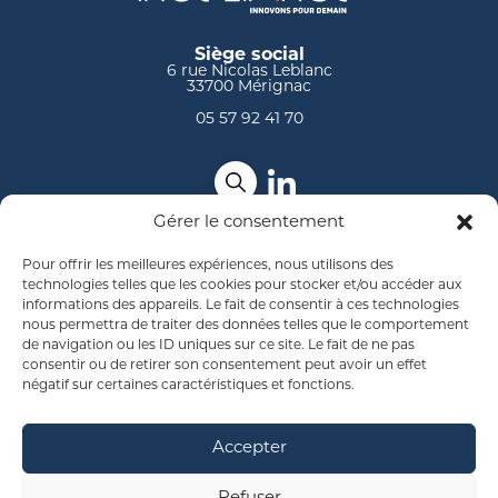
Siège social
6 rue Nicolas Leblanc
33700
Mérignac
05 57 92 41 70
Gérer le consentement
Groupe Ingeliance
Pour offrir les meilleures expériences, nous utilisons des
technologies telles que les cookies pour stocker et/ou accéder aux
Carrières
informations des appareils. Le fait de consentir à ces technologies
nous permettra de traiter des données telles que le comportement
de navigation ou les ID uniques sur ce site. Le fait de ne pas
Solutions
consentir ou de retirer son consentement peut avoir un effet
négatif sur certaines caractéristiques et fonctions.
Secteurs
Domaines
Accepter