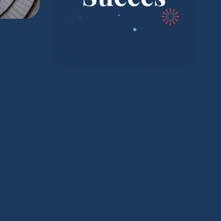
e est
3 !
Bonne année 2026 ! ✨🎉