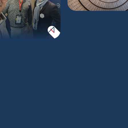
Le Groupe Ingelianc
certifié ISO 1944
 Nuclear Exhibition
2025