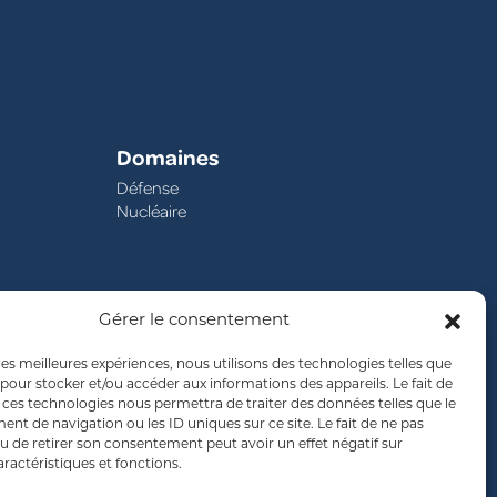
Domaines
Défense
Nucléaire
Gérer le consentement
 les meilleures expériences, nous utilisons des technologies telles que
 pour stocker et/ou accéder aux informations des appareils. Le fait de
 ces technologies nous permettra de traiter des données telles que le
t de navigation ou les ID uniques sur ce site. Le fait de ne pas
u de retirer son consentement peut avoir un effet négatif sur
aractéristiques et fonctions.