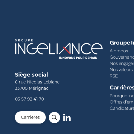
salon Euronaval 2024 !
Groupe I
À propos
Gouvernan
Nos engagem
Nos valeurs
Siège social
RSE
6 rue Nicolas Leblanc
Carrière
33700
Mérignac
Pourquoi no
05 57 92 41 70
Offres d’em
Candidatur
Carrières