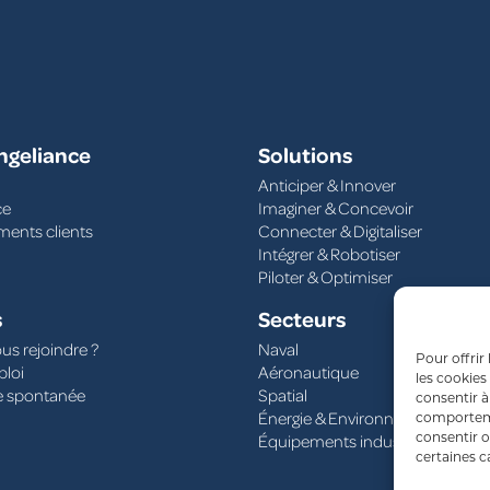
ngeliance
Solutions
Anticiper & Innover
ce
Imaginer & Concevoir
ents clients
Connecter & Digitaliser
Intégrer & Robotiser
Piloter & Optimiser
s
Secteurs
us rejoindre ?
Naval
Pour offrir
ploi
Aéronautique
les cookies
e spontanée
Spatial
consentir à
Énergie & Environnement
comportemen
consentir o
Équipements industriels
certaines c