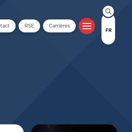
tact
RSE
Carrières
FR